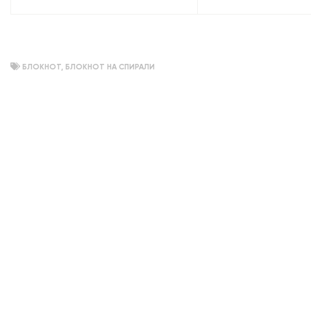
крепость». Санкт-П
объемный
БЛОКНОТ
,
БЛОКНОТ НА СПИРАЛИ