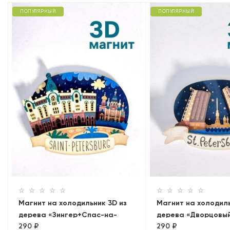
ПОПУЛЯРНЫЙ
ПОПУЛЯРНЫЙ
Магнит на холодильник 3D из
Магнит на холодиль
дерева «Зингер+Спас-на-
дерева «Дворцовый
290 ₽
290 ₽
Крови. Панорама»
на Петропавловск