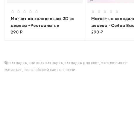
Магнит на холодильник 3D из
Магнит на холодиль
дерева «Ростральные
дерева «Собор Ва
290 ₽
290 ₽
колонны»
Блаженного». Моск
объемный
ЗАКЛАДКА
,
КНИЖНАЯ ЗАКЛАДКА
,
ЗАКЛАДКА ДЛЯ КНИГ
,
ЭКСКЛЮЗИВ ОТ
MAGNIART
,
ЕВРОПЕЙСКИЙ КАРТОН
,
СОЧИ