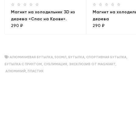
Магнит на холодильник 3D из
Магнит на холодиль
дерева «Спас на Крови».
дерева
290 ₽
290 ₽
Санкт-Петербург, объемный
«Эрмитаж+Рострал
колонны. Панорама
АЛЮМИНИЕВАЯ БУТЫЛКА
,
500МЛ
,
БУТЫЛКА
,
СПОРТИВНАЯ БУТЫЛКА
,
БУТЫЛКА С ПРИНТОМ
,
СУБЛИМАЦИЯ
,
ЭКСКЛЮЗИВ ОТ MAGNIART
,
АЛЮМИНИЙ
,
ПЛАСТИК