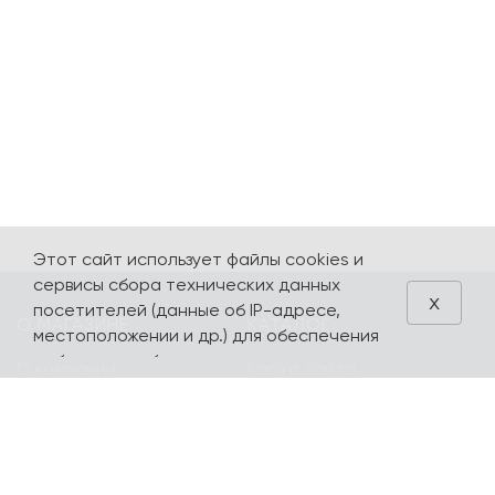
Этот сайт использует файлы cookies и
сервисы сбора технических данных
x
посетителей (данные об IP-адресе,
О МАГАЗИНЕ
КАТАЛОГ
местоположении и др.) для обеспечения
работоспособности и улучшения
О компании
Карта сайта
качества обслуживания. Продолжая
Контакты
Наборы
использовать наш сайт, вы автоматически
соглашаетесь с использованием данных
Оплата и доставка
Литературная
технологий.
коллекция
Подарочные