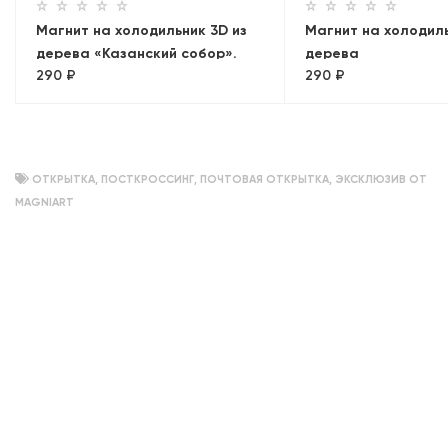
Магнит на холодильник 3D из
Магнит на холодиль
дерева «Казанский собор».
дерева
290 ₽
290 ₽
Санкт-Петербург
«Адмиралтейство+
Лахта»
ОТКРЫТКА
,
ПОСТКРОССИНГ
,
ПОЧТОВАЯ ОТКРЫТКА
,
ЭКСКЛЮЗИВ ОТ
MAGNIART