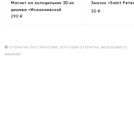
Магнит на холодильник 3D из
Значок «Saint Pete
дерева «Исаакиевский
50 ₽
290 ₽
собор». Санкт-Петербург
ОТКРЫТКА
,
ПОСТКРОССИНГ
,
ПОЧТОВАЯ ОТКРЫТКА
,
ЭКСКЛЮЗИВ ОТ
MAGNIART