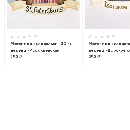
Магнит на холодильник 3D из
Магнит на холодиль
дерева «Исаакиевский
дерева «Царское с
290 ₽
290 ₽
собор». Санкт-Петербург
Петербург, объемн