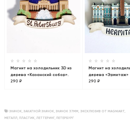
Магнит на холодильник 3D из
Магнит на холодиль
дерева «Казанский собор».
дерева «Эрмитаж»
290 ₽
290 ₽
Санкт-Петербург
ЗНАЧОК
,
ЗАКАТНОЙ ЗНАЧОК
,
ЗНАЧОК 37ММ
,
ЭКСКЛЮЗИВ ОТ MAGNIART
,
МЕТАЛЛ
,
ПЛАСТИК
,
ЛЕТТЕРИНГ
,
ПЕТЕРБУРГ