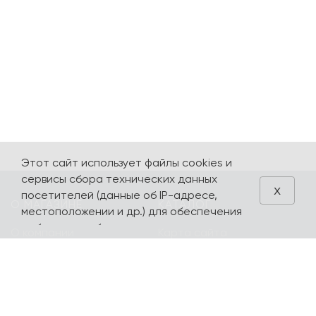
Этот сайт использует файлы cookies и
сервисы сбора технических данных
x
посетителей (данные об IP-адресе,
О МАГАЗИНЕ
КАТАЛОГ
местоположении и др.) для обеспечения
работоспособности и улучшения
О компании
Карта сайта
качества обслуживания. Продолжая
Контакты
Наборы
использовать наш сайт, вы автоматически
соглашаетесь с использованием данных
Оплата и доставка
Литературная
технологий.
коллекция
Подарочные