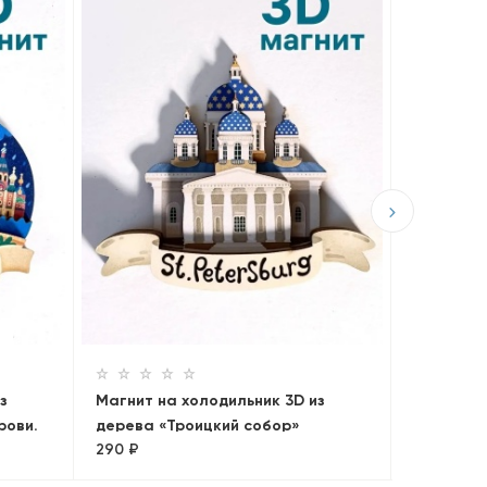
Магнит н
дерева «
290 ₽
з
Магнит на холодильник 3D из
рови.
дерева «Троицкий собор»
290 ₽