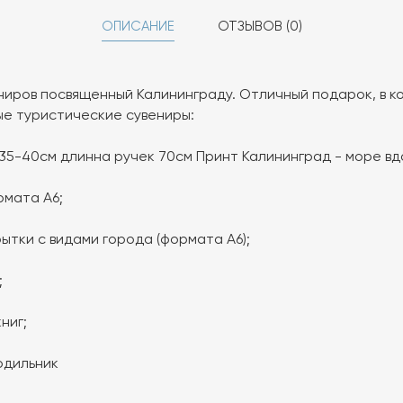
ОПИСАНИЕ
ОТЗЫВОВ (0)
ниров посвященный Калининграду. Отличный подарок, в к
ые туристические сувениры:
 35-40см длинна ручек 70см Принт Калининград - море в
рмата А6;
ытки с видами города (формата А6);
;
ниг;
одильник