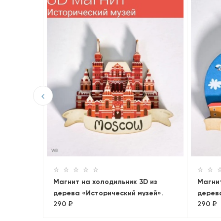
D из
альные
Магнит на холодильник 3D из
Магнит
дерева «Исторический музей».
дерев
290 ₽
290 ₽
Москва, объемный
Лахта