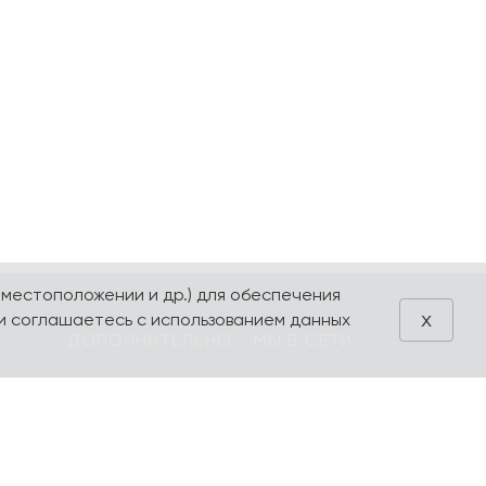
 местоположении и др.) для обеспечения
x
и соглашаетесь с использованием данных
ДОПОЛНИТЕЛЬНО
МЫ В СЕТИ
Блог
VK
Акции
Telegram
ия
Поиск