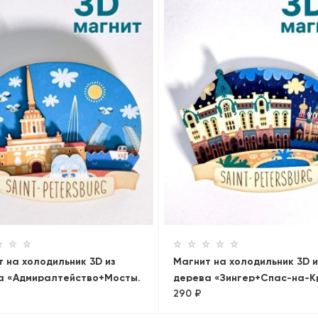
 на холодильник 3D из
Магнит на холодильник 3D и
а «Адмиралтейство+Мосты.
дерева «Зингер+Спас-на-К
290 ₽
»
Панорама»