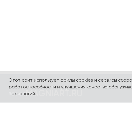
Этот сайт использует файлы cookies и сервисы сбор
работоспособности и улучшения качества обслужива
MAGNIART.RU
технологий.
Погружайтесь в мир сувениров, посвященных
нашей стране и любимым столицам - Москве,
Санкт-Петербургу, Калининграду, Сочи,
Казани, Выборгу и многим другим городам. Мы