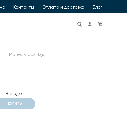
ине
Контакты
Оплата и доставка
Блог
Модель:
box_kgd
Выведен
КУПИТЬ