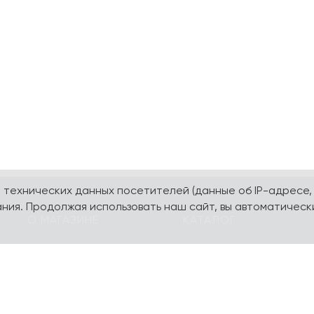
а технических данных посетителей (данные об IP-адресе,
ния. Продолжая использовать наш сайт, вы автоматическ
О МАГАЗИНЕ
КАТАЛОГ
О компании
Карта сайта
Контакты
Наборы
Оплата и доставка
Литературная коллекц