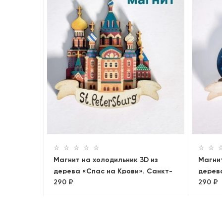
Магнит на холодильник 3D из
Магнит
дерева «Спас на Крови». Санкт-
дерева
290 ₽
290 ₽
Петербург, объемный
Петро
Санкт