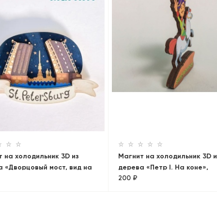
 на холодильник 3D из
Магнит на холодильник 3D и
 «Дворцовый мост, вид на
дерева «Петр I. На коне»,
200 ₽
павловскую крепость».
объемный
-Петербург, объемный