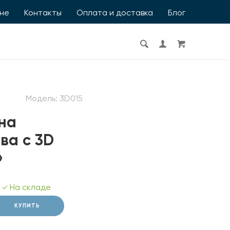
ине
Контакты
Оплата и доставка
Блог
Модель:
3D015
на
ва с 3D
»
На складе
КУПИТЬ