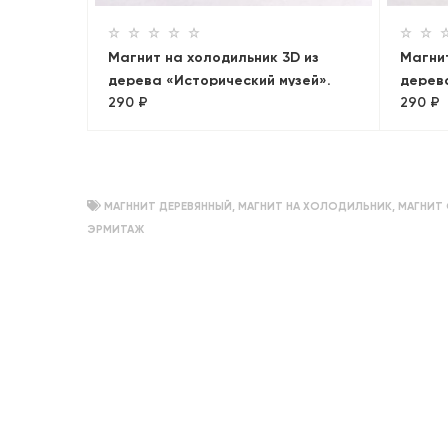
Магнит на холодильник 3D из
Магнит
дерева «Исторический музей».
дерев
290 ₽
290 ₽
Москва, объемный
Лахта
МАГННИТ ДЕРЕВЯННЫЙ
,
МАГНИТ НА ХОЛОДИЛЬНИК
,
МАГНИТ
ЭРМИТАЖ