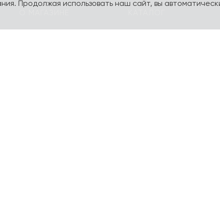
ния. Продолжая использовать наш сайт, вы автоматическ
О МАГАЗИНЕ
КАТАЛОГ
О компании
Карта сайта
Контакты
Наборы
Оплата и доставка
Литературная коллекц
Подарочные
yourpersonalyouth by
сертификаты
Magniart
Торговое оборудование
Календари, планеры
Сотрудничество
Блокноты и тетради
Шопперы