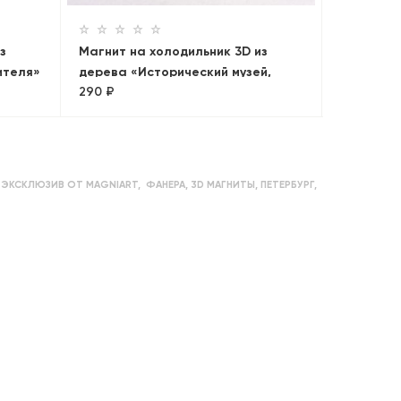
з
Магнит на холодильник 3D из
ителя»
дерева «Исторический музей,
290 ₽
Кремль, ГУМ. Панорама»
,
ЭКСКЛЮЗИВ ОТ MAGNIART
,
ФАНЕРА
,
3D МАГНИТЫ
,
ПЕТЕРБУРГ
,