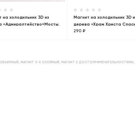
 на холодильник 3D из
Магнит на холодильник 3D и
а «Адмиралтейство+Мосты.
дерева «Храм Христа Спас
290 ₽
»
 ОБЪЕМНЫЙ
,
МАГНИТ 3-Х СЛОЙНЫЙ
,
МАГНИТ С ДОСТОПРИМЕЧАТЕЛЬНОСТЯМИ