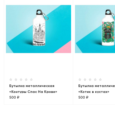
Бутылка металлическая
Бутылка металличес
«Контуры Спас На Крови»
«Котик в кустах»
500 ₽
500 ₽
0.5мл