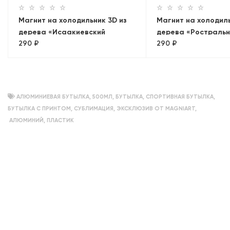
Магнит на холодильник 3D из
Магнит на холодиль
дерева «Исаакиевский
дерева «Ростраль
290 ₽
290 ₽
собор». Санкт-Петербург
колонны»
АЛЮМИНИЕВАЯ БУТЫЛКА
,
500МЛ
,
БУТЫЛКА
,
СПОРТИВНАЯ БУТЫЛКА
,
БУТЫЛКА С ПРИНТОМ
,
СУБЛИМАЦИЯ
,
ЭКСКЛЮЗИВ ОТ MAGNIART
,
АЛЮМИНИЙ
,
ПЛАСТИК