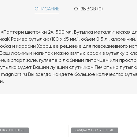
ОПИСАНИЕ
ОТЗЫВОВ (0)
 «Паттерн цветочки 2», 500 мл. Бутылка металлическая д
K Размер бутылки: (180 х 65 мм.), обьем 0,5 л., алюминий
обка и карабин Хорошее решение для повседневного исп
 Ваш любимый напиток можно взять с собой в бутылку с кл
не, в спорт зале, гуляете с любимым питомцем или просто
утылка будет Вашим лучшим спутником Печать на путылка
 magniart.ru Вы всегда найдете большое количество буты
и.
М ПОСТУПЛЕНИЕ
ОЖИДАЕМ ПОСТУПЛЕНИЕ