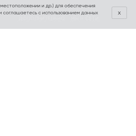
 местоположении и др.) для обеспечения
x
и соглашаетесь с использованием данных
ДОПОЛНИТЕЛЬНО
МЫ В СЕТИ
Блог
VK
Акции
Telegram
ия
Поиск
Производители
Избранное
Оформление
заказа