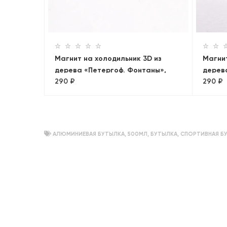
бъемный
Магнит на холодильник 3D из
Магнит
дерева «Петергоф. Фонтаны»,
дерева
290 ₽
290 ₽
Петербург, объемный
Петро
Санкт
АЛЮМИНИЕВАЯ БУТЫЛКА
,
500МЛ
,
БУТЫЛКА
,
СПОРТИВНАЯ Б