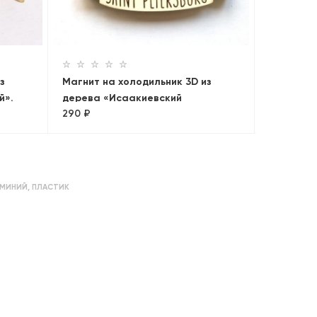
дерева «
290 ₽
з
Магнит на холодильник 3D из
й».
дерева «Исаакиевский
290 ₽
собор+Медный всадник.
Панорама»
МИНИЙ
,
ПЛАСТИК