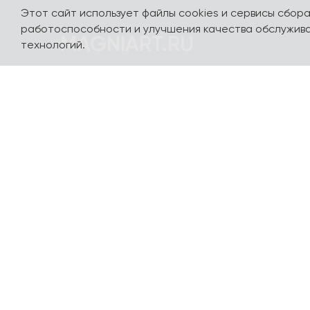
Этот сайт использует файлы cookies и сервисы сбор
работоспособности и улучшения качества обслужива
MAGNIART.RU
технологий.
Погружайтесь в мир сувениров, посвященных
нашей стране и любимым столицам - Москве,
Санкт-Петербургу, Калининграду, Сочи,
Казани, Выборгу и многим другим городам. Мы
сделали так, чтобы вы полюбили их с
первого взгляда. Авторский дизайн разных
стилей и направлений, сотрудничество с
популярными художниками и
иллюстраторами, качественные материалы
производства и доступные цены - вот самые
важные характеристики нашей продукции.
Все производство - в Петербурге. Доставим -
в любой город и населенный пункт России и в
страны СНГ. Доставка по миру обсуждается
индивидуально! Актуальные, современные и