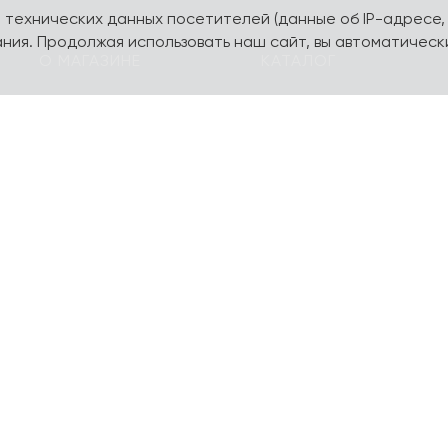
а технических данных посетителей (данные об IP-адресе,
ния. Продолжая использовать наш сайт, вы автоматическ
О МАГАЗИНЕ
КАТАЛОГ
О компании
Карта сайта
Контакты
Наборы
Оплата и доставка
Литературная коллекц
Подарочные
yourpersonalyouth by
сертификаты
Magniart
Торговое оборудование
Календари, планеры
Сотрудничество
Блокноты и тетради
Шопперы