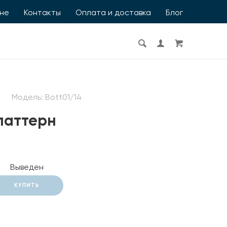
ине
Контакты
Оплата и доставка
Блог
Модель:
Bott01/14
паттерн
Выведен
КУПИТЬ