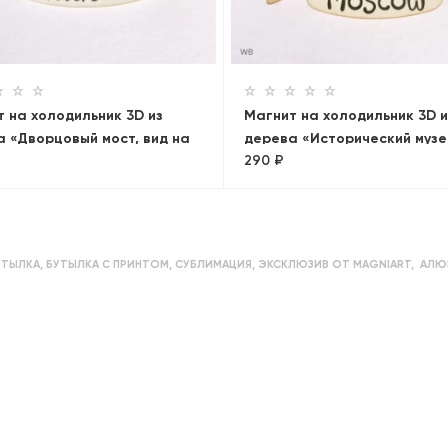
 на холодильник 3D из
Магнит на холодильник 3D и
 «Дворцовый мост, вид на
дерева «Исторический музе
290 ₽
павловскую крепость».
Москва, объемный
-Петербург, объемный
УТЫЛКА
,
БУТЫЛКА С ПРИНТОМ
,
СУБЛИМАЦИЯ
,
ЭКСКЛЮЗИВ ОТ MAGNIART
,
АЛЮ