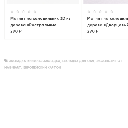
Магнит на холодильник 3D из
Магнит на холодиль
дерева «Ростральные
дерева «Дворцовый
290 ₽
290 ₽
колонны»
на Петропавловск
крепость». Санкт-П
объемный
ЗАКЛАДКА
,
КНИЖНАЯ ЗАКЛАДКА
,
ЗАКЛАДКА ДЛЯ КНИГ
,
ЭКСКЛЮЗИВ ОТ
MAGNIART
,
ЕВРОПЕЙСКИЙ КАРТОН