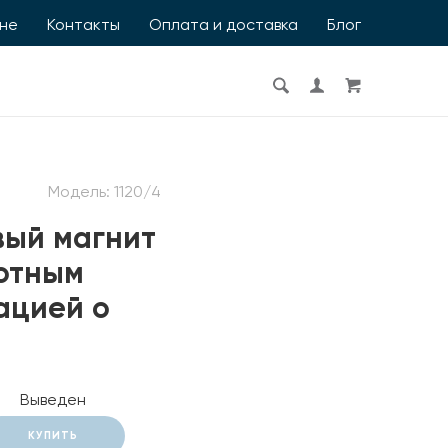
ине
Контакты
Оплата и доставка
Блог
Модель:
1120/4
вый магнит
лотным
ацией о
Выведен
КУПИТЬ