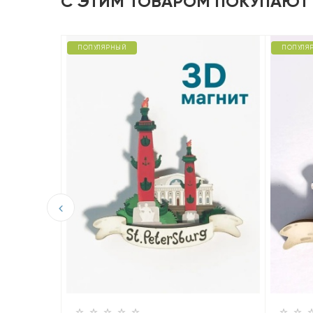
С ЭТИМ ТОВАРОМ ПОКУПАЮТ
ПОПУЛЯРНЫЙ
ПОПУЛЯ
D из
 вид на
ть».
ный