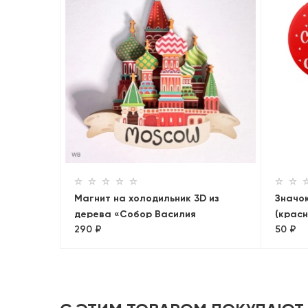
Магнит на холодильник 3D из
Значо
дерева «Собор Василия
(красн
290 ₽
50 ₽
Блаженного». Москва, объемный