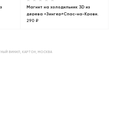
з
Магнит на холодильник 3D из
дерева «Зингер+Спас-на-Крови.
290 ₽
мный
Панорама»
НЫЙ ВИНИЛ
,
КАРТОН
,
МОСКВА