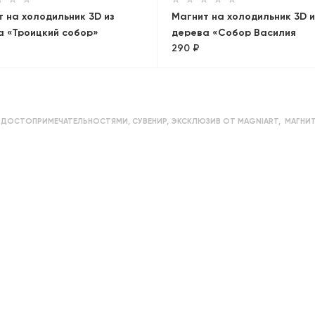
 на холодильник 3D из
Магнит на холодильник 3D и
а «Троицкий собор»
дерева «Собор Василия
290 ₽
Блаженного». Москва, объе
С ДОСТОПРИМЕЧАТЕЛЬНОСТЯМИ
,
СУВЕНИР
,
ЭКСКЛЮЗИВ ОТ MAGNIART
,
МАГНИТ