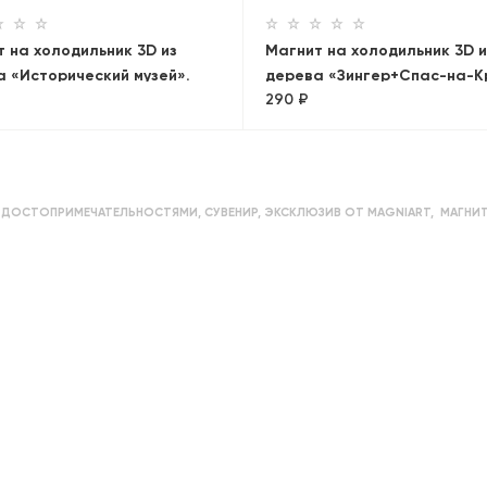
 на холодильник 3D из
Магнит на холодильник 3D и
 «Исторический музей».
дерева «Зингер+Спас-на-К
290 ₽
а, объемный
Панорама»
С ДОСТОПРИМЕЧАТЕЛЬНОСТЯМИ
,
СУВЕНИР
,
ЭКСКЛЮЗИВ ОТ MAGNIART
,
МАГНИТ