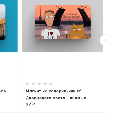
Магнит н
Исаакиев
99 ₽
Петербур
зле
Магнит на холодильник «У
Дворцового моста - вида на
99 ₽
Петропавловскую крепость»,
Петербург вдохновляет