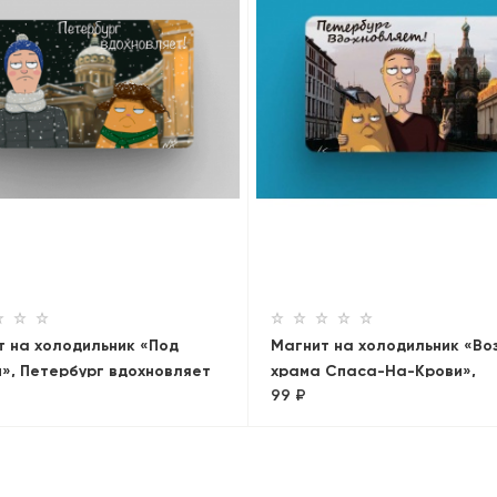
т на холодильник «Под
Магнит на холодильник «Во
», Петербург вдохновляет
храма Спаса-На-Крови»,
99 ₽
коллекция Петербург
вдохновляет