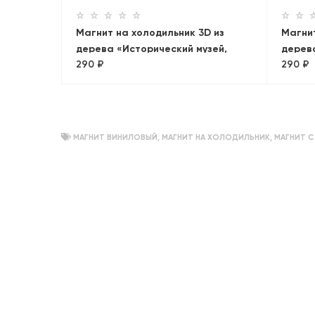
Магнит на холодильник 3D из
Магнит
дерева «Исторический музей,
дерева
290 ₽
290 ₽
Кремль, ГУМ. Панорама»
Москв
МАГНИТ ВИНИЛОВЫЙ
,
МАГНИТ НА ХОЛОДИЛЬНИК
,
МАГНИТ 