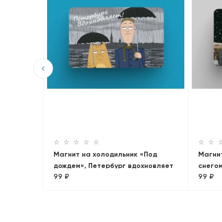
У
Магнит на холодильник «Под
Магни
дождем», Петербург вдохновляет
снегом
99 ₽
99 ₽