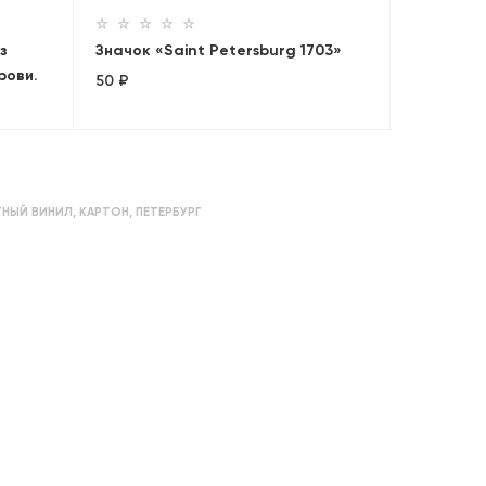
з
Значок «Saint Petersburg 1703»
рови.
50 ₽
НЫЙ ВИНИЛ
,
КАРТОН
,
ПЕТЕРБУРГ