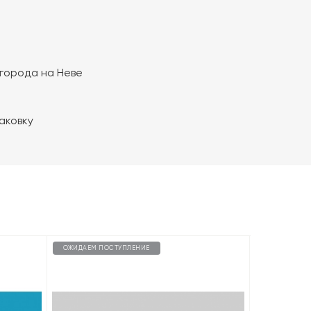
 города на Неве
паковку
ОЖИДАЕМ ПОСТУПЛЕНИЕ
ОЖИДАЕМ П