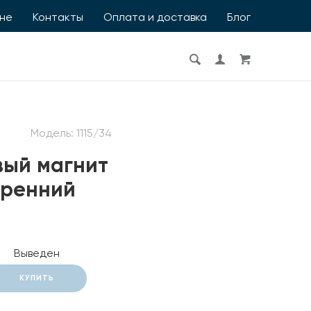
ине
Контакты
Оплата и доставка
Блог
Модель:
1115/34
вый магнит
тренний
Выведен
КУПИТЬ