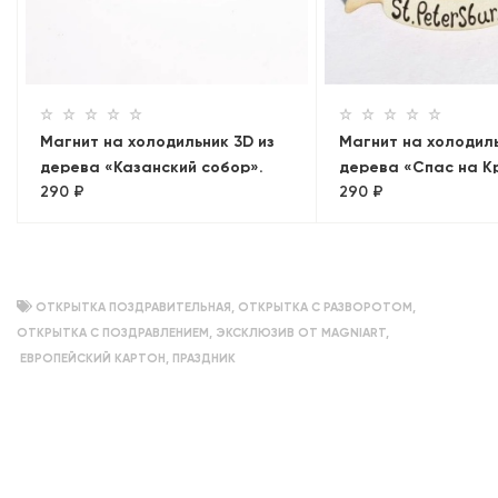
Магнит на холодильник 3D из
Магнит на холодиль
дерева «Казанский собор».
дерева «Спас на К
290 ₽
290 ₽
Санкт-Петербург
Санкт-Петербург, 
ОТКРЫТКА ПОЗДРАВИТЕЛЬНАЯ
,
ОТКРЫТКА С РАЗВОРОТОМ
,
ОТКРЫТКА С ПОЗДРАВЛЕНИЕМ
,
ЭКСКЛЮЗИВ ОТ MAGNIART
,
ЕВРОПЕЙСКИЙ КАРТОН
,
ПРАЗДНИК