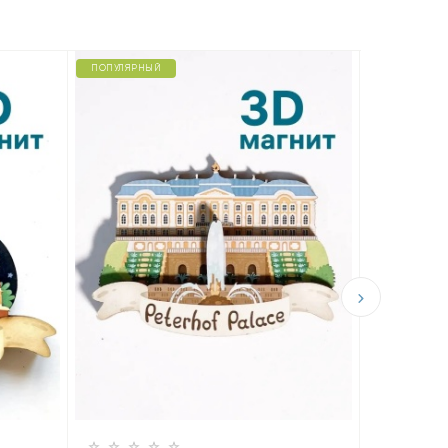
ПОПУЛЯРНЫЙ
Магнит н
дерева «
290 ₽
Лахта»