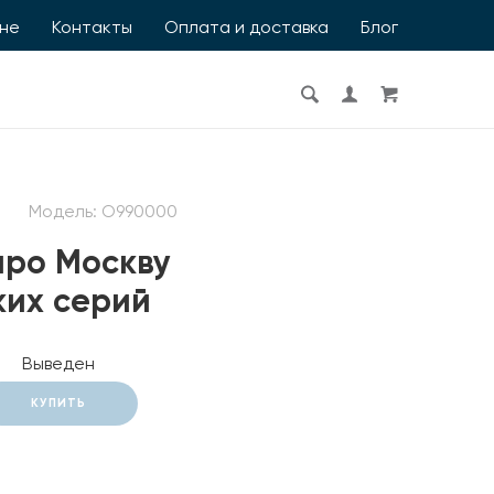
ине
Контакты
Оплата и доставка
Блог
Модель:
O990000
про Москву
ких серий
Выведен
КУПИТЬ