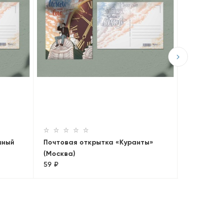
Почтовая
Василия 
30 ₽
шный
Почтовая открытка «Куранты»
(Москва)
59 ₽