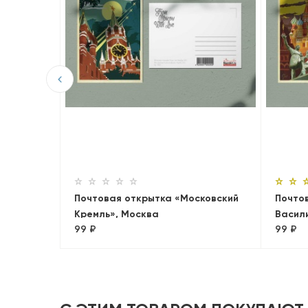
м
осква)
Почтовая открытка «Московский
Почто
Кремль», Москва
Васил
99 ₽
99 ₽