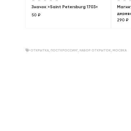
Значок «Saint Petersburg 1703»
Магнит
дерев
50 ₽
290 ₽
Санкт
ОТКРЫТКА
,
ПОСТКРОССИНГ
,
НАБОР ОТКРЫТОК
,
МОСВКА