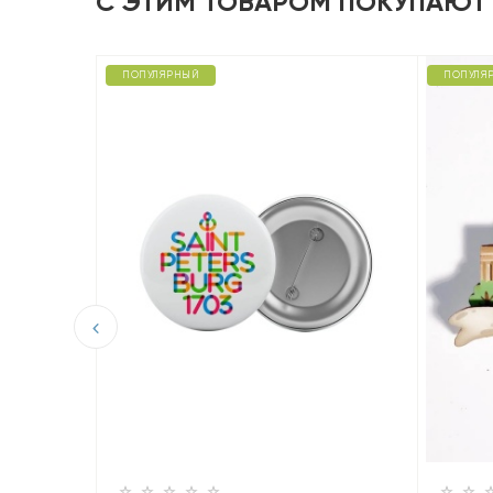
С ЭТИМ ТОВАРОМ ПОКУПАЮТ
ПОПУЛЯРНЫЙ
ПОПУЛЯ
D из
 вид на
ть».
ный