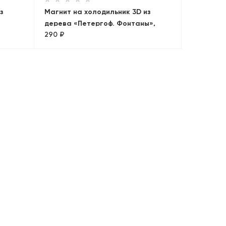
з
Магнит на холодильник 3D из
дерева «Петергоф. Фонтаны»,
290 ₽
Петербург, объемный