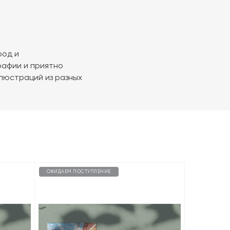
род и
рафии и приятно
люстраций из разных
ОЖИДАЕМ ПОСТУПЛЕНИЕ
ОЖИДАЕМ П