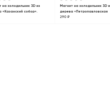
 на холодильник 3D из
Магнит на холодильник 3D и
а «Казанский собор».
дерева «Петропавловская
290 ₽
-Петербург
крепость»