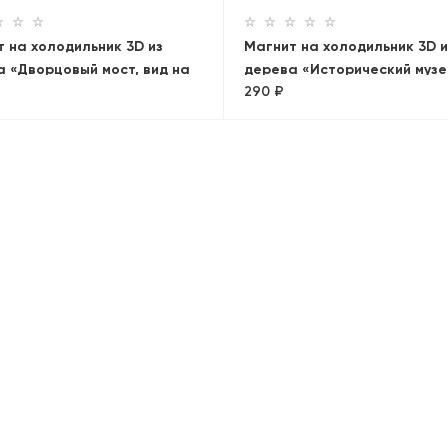
 на холодильник 3D из
Магнит на холодильник 3D и
 «Дворцовый мост, вид на
дерева «Исторический музе
290 ₽
павловскую крепость».
Кремль, ГУМ. Панорама»
-Петербург, объемный