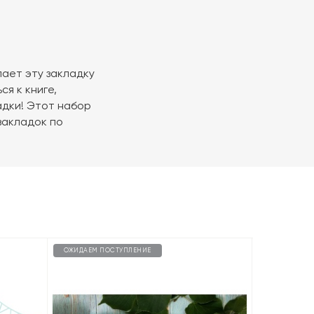
лает эту закладку
я к книге,
дки! Этот набор
закладок по
ОЖИДАЕМ ПОСТУПЛЕНИЕ
ОЖИДАЕМ П