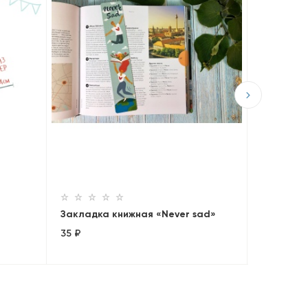
Закладка
weather
35 ₽
Закладка книжная «Never sad»
35 ₽