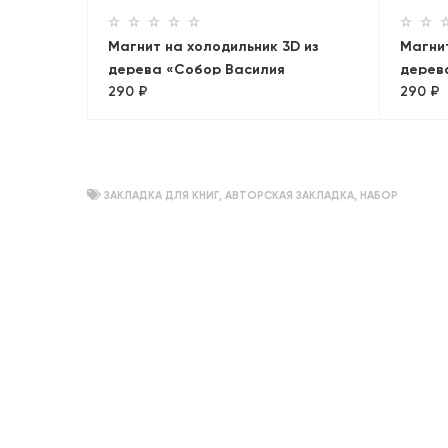
Магнит на холодильник 3D из
Магнит
дерева «Собор Василия
дерева
290 ₽
290 ₽
Блаженного». Москва, объемный
Петро
Санкт
ЗАКЛАДКА ДЛЯ КНИГ
,
АВТОРСКАЯ ЗАКЛАДКА
,
НАБОР