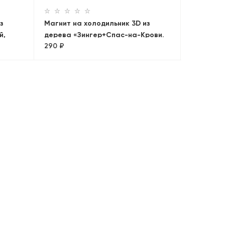
з
Магнит на холодильник 3D из
й,
дерева «Зингер+Спас-на-Крови.
290 ₽
Панорама»