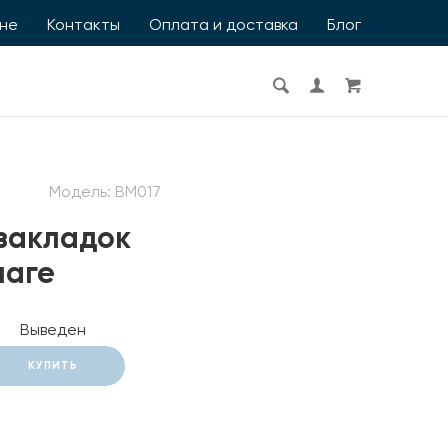
ине
Контакты
Оплата и доставка
Блог
Модель:
BM017
 закладок
маге
Выведен
КУПИТЬ