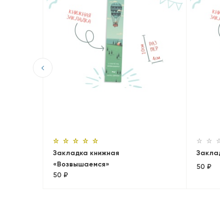
набор
Закладка книжная
Закла
«Возвышаемся»
50 ₽
50 ₽