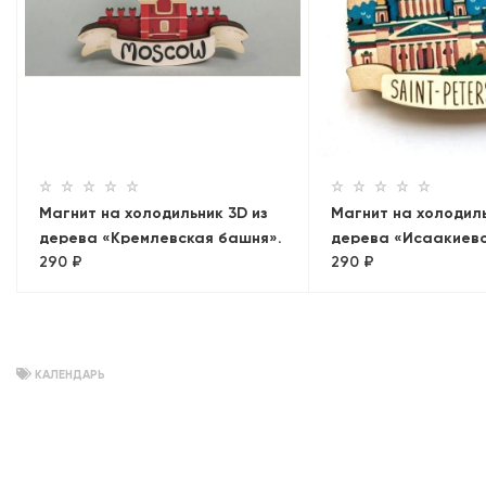
Магнит на холодильник 3D из
Магнит на холодиль
дерева «Кремлевская башня».
дерева «Исаакиев
290 ₽
290 ₽
Москва
собор+Медный всад
Панорама»
КАЛЕНДАРЬ