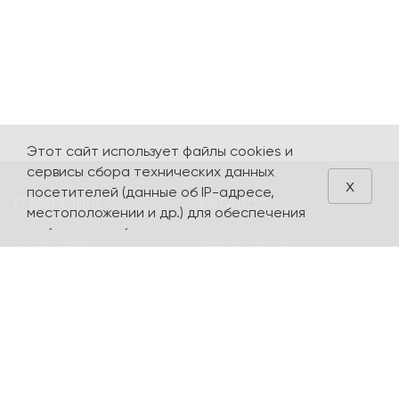
Этот сайт использует файлы cookies и
сервисы сбора технических данных
x
посетителей (данные об IP-адресе,
О МАГАЗИНЕ
КАТАЛОГ
местоположении и др.) для обеспечения
работоспособности и улучшения
О компании
Карта сайта
качества обслуживания. Продолжая
Контакты
Наборы
использовать наш сайт, вы автоматически
соглашаетесь с использованием данных
Оплата и доставка
Литературная
технологий.
коллекция
Подарочные
сертификаты
yourpersonalyouth by
Magniart
Торговое