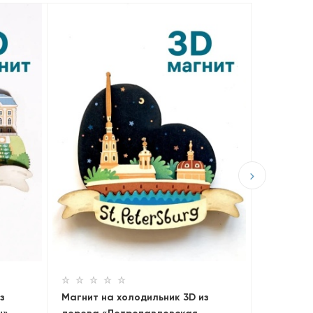
ПОПУЛЯРНЫ
Магнит н
дерева 
290 ₽
з
Магнит на холодильник 3D из