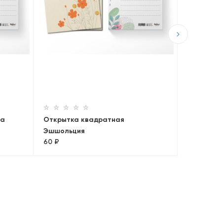
Открытк
и мята
60 ₽
ма
Открытка квадратная
Эшшольция
60 ₽