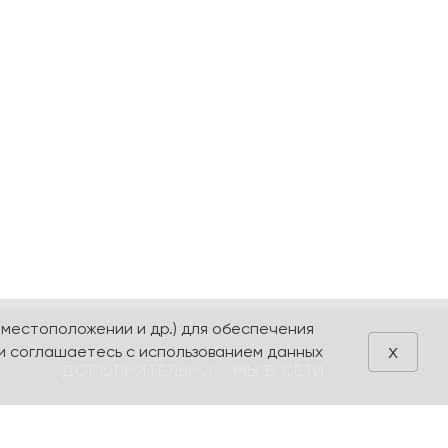
 местоположении и др.) для обеспечения
x
и соглашаетесь с использованием данных
ДОПОЛНИТЕЛЬНО
МЫ В СЕТИ
Блог
VK
Акции