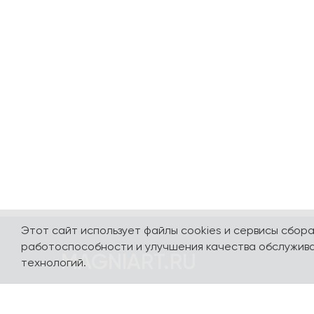
Этот сайт использует файлы cookies и сервисы сбор
работоспособности и улучшения качества обслужива
MAGNIART.RU
технологий.
Погружайтесь в мир сувениров, посвященных
нашей стране и любимым столицам - Москве,