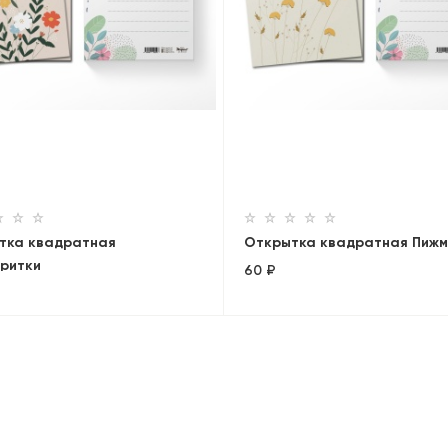
тка квадратная
Открытка квадратная Пиж
ритки
60 ₽