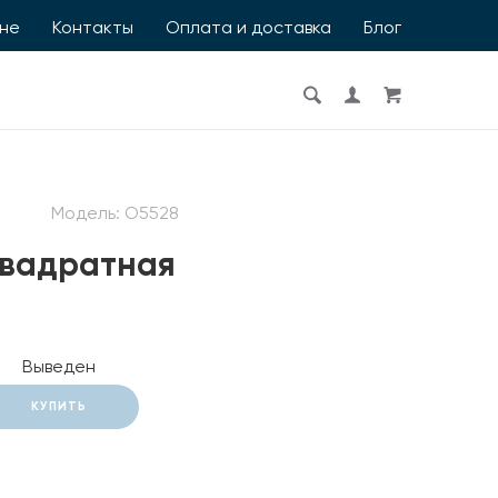
ине
Контакты
Оплата и доставка
Блог
Модель:
О5528
квадратная
Выведен
КУПИТЬ