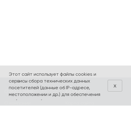
Этот сайт использует файлы cookies и
сервисы сбора технических данных
x
посетителей (данные об IP-адресе,
О МАГАЗИНЕ
КАТАЛОГ
местоположении и др.) для обеспечения
работоспособности и улучшения
О компании
Карта сайта
качества обслуживания. Продолжая
Контакты
Наборы
использовать наш сайт, вы автоматически
соглашаетесь с использованием данных
Оплата и доставка
Литературная
технологий.
коллекция