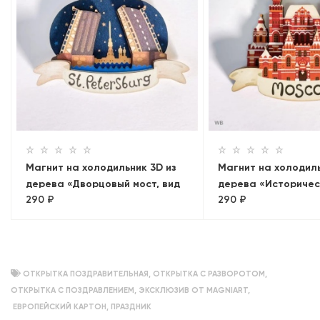
Магнит на холодильник 3D из
Магнит на холодиль
дерева «Дворцовый мост, вид
дерева «Историчес
290 ₽
290 ₽
на Петропавловскую
Москва, объемный
крепость». Санкт-Петербург,
объемный
ОТКРЫТКА ПОЗДРАВИТЕЛЬНАЯ
,
ОТКРЫТКА С РАЗВОРОТОМ
,
ОТКРЫТКА С ПОЗДРАВЛЕНИЕМ
,
ЭКСКЛЮЗИВ ОТ MAGNIART
,
ЕВРОПЕЙСКИЙ КАРТОН
,
ПРАЗДНИК