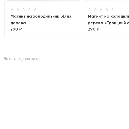
Магнит на холодильник 3D из
Магнит на холодиль
дерева
дерева «Троицкий 
290 ₽
290 ₽
«Эрмитаж+Ростральные
колонны. Панорама»
ПЛАНЕР
,
КАЛЕНДАРЬ