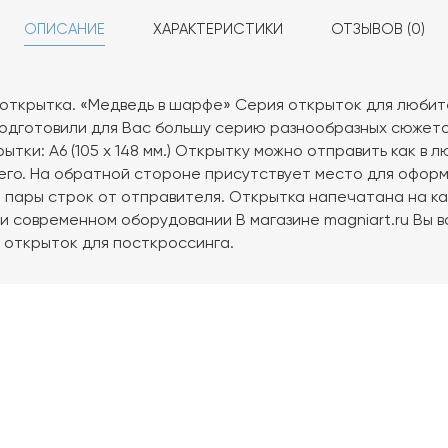
ОПИСАНИЕ
ХАРАКТЕРИСТИКИ
ОТЗЫВОВ (0)
 открытка. «Медведь в шарфе» Серия открыток для люби
одготовили для Вас большу серию разнообразных сюжето
ытки: А6 (105 х 148 мм.) Открытку можно отправить как в 
него. На обратной стороне присутствует место для офор
и пары строк от отправителя. Открытка напечатана на к
и современном оборудовании В магазине magniart.ru Вы 
 открыток для посткроссинга.