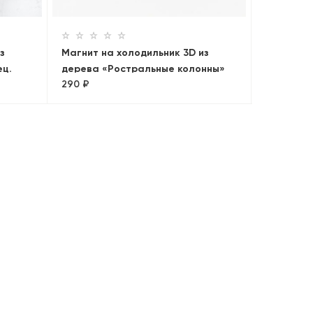
290 ₽
Петербур
з
Магнит на холодильник 3D из
ец.
дерева «Ростральные колонны»
290 ₽