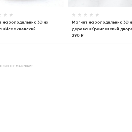
 на холодильник 3D из
Магнит на холодильник 3D и
а «Исаакиевский
дерева «Кремлевский двор
290 ₽
+Медный всадник.
Панорама»
ама»
ЮЗИВ ОТ MAGNIART