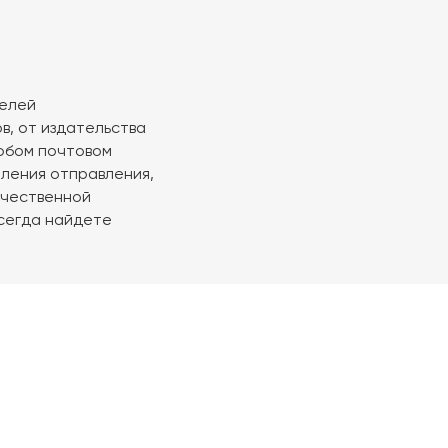
телей
в, от издательства
любом почтовом
мления отправления,
ачественной
всегда найдете