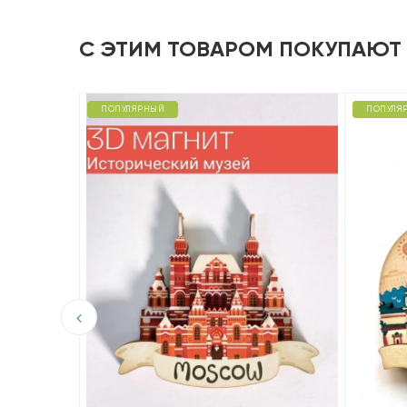
С ЭТИМ ТОВАРОМ ПОКУПАЮТ
ПОПУЛЯРНЫЙ
ПОПУЛЯ
D из
ая