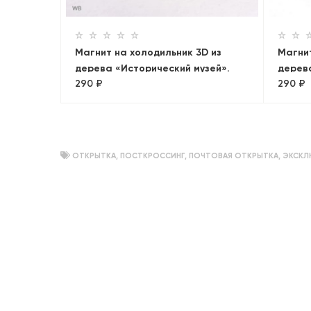
Магнит на холодильник 3D из
Магнит
дерева «Исторический музей».
дерев
290 ₽
290 ₽
Москва, объемный
собор
Панор
ОТКРЫТКА
,
ПОСТКРОССИНГ
,
ПОЧТОВАЯ ОТКРЫТКА
,
ЭКСКЛ