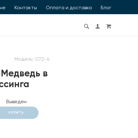
ине
Контакты
Оплата и доставка
Блог
Модель:
O72-4
«Медведь в
ссинга
Выведен
КУПИТЬ