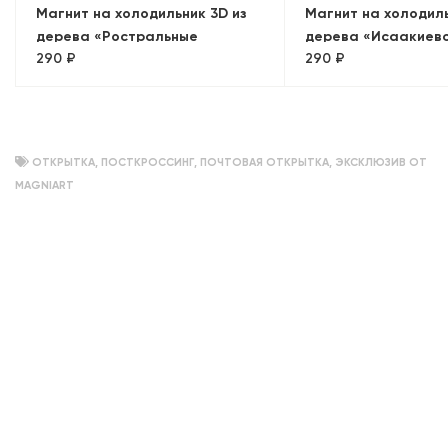
Магнит на холодильник 3D из
Магнит на холодиль
дерева «Ростральные
дерева «Исаакиев
290 ₽
290 ₽
колонны»
собор+Медный всад
Панорама»
ОТКРЫТКА
,
ПОСТКРОССИНГ
,
ПОЧТОВАЯ ОТКРЫТКА
,
ЭКСКЛЮЗИВ ОТ
MAGNIART