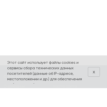
Этот сайт использует файлы cookies и
сервисы сбора технических данных
x
посетителей (данные об IP-адресе,
О МАГАЗИНЕ
КАТАЛОГ
местоположении и др.) для обеспечения
работоспособности и улучшения
О компании
Карта сайта
качества обслуживания. Продолжая
Контакты
Наборы
использовать наш сайт, вы автоматически
соглашаетесь с использованием данных
Оплата и доставка
Литературная
технологий.