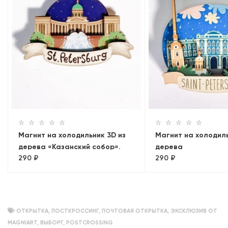
Магнит на холодильник 3D из
Магнит на холодиль
дерева «Казанский собор».
дерева
290 ₽
290 ₽
Санкт-Петербург
«Эрмитаж+Рострал
колонны. Панорама
ОТКРЫТКА
,
ПОСТКРОССИНГ
,
ПОЧТОВАЯ ОТКРЫТКА
,
ЭКСКЛЮЗИВ ОТ
MAGNIART
,
ВЫБОРГ
,
POSTCROSSING