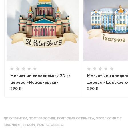
Магнит на холодильник 3D из
Магнит на холодиль
дерева «Исаакиевский
дерева «Царское с
290 ₽
290 ₽
собор». Санкт-Петербург
Петербург, объемн
ОТКРЫТКА
,
ПОСТКРОССИНГ
,
ПОЧТОВАЯ ОТКРЫТКА
,
ЭКСКЛЮЗИВ ОТ
MAGNIART
,
ВЫБОРГ
,
POSTCROSSING