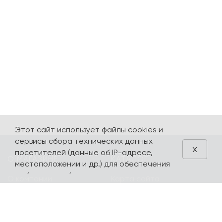
Этот сайт использует файлы cookies и
сервисы сбора технических данных
x
посетителей (данные об IP-адресе,
О МАГАЗИНЕ
КАТАЛОГ
местоположении и др.) для обеспечения
работоспособности и улучшения
О компании
Карта сайта
качества обслуживания. Продолжая
Контакты
Наборы
использовать наш сайт, вы автоматически
соглашаетесь с использованием данных
Оплата и доставка
Литературная
технологий.