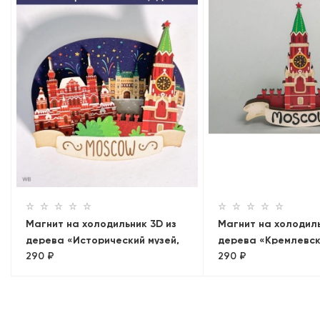
Магнит на холодильник 3D из
Магнит на холодиль
дерева «Исторический музей,
дерева «Кремлевск
290 ₽
290 ₽
Кремль, ГУМ. Панорама»
Москва