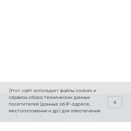
Этот сайт использует файлы cookies и
сервисы сбора технических данных
x
посетителей (данные об IP-адресе,
О МАГАЗИНЕ
КАТАЛОГ
местоположении и др.) для обеспечения
работоспособности и улучшения
О компании
Карта сайта
качества обслуживания. Продолжая
Контакты
Наборы
использовать наш сайт, вы автоматически