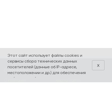
Этот сайт использует файлы cookies и
сервисы сбора технических данных
x
посетителей (данные об IP-адресе,
О МАГАЗИНЕ
КАТАЛОГ
местоположении и др.) для обеспечения
работоспособности и улучшения
О компании
Карта сайта
качества обслуживания. Продолжая
Контакты
Наборы
использовать наш сайт, вы автоматически
соглашаетесь с использованием данных
Оплата и доставка
Литературная
технологий.
коллекция
Подарочные