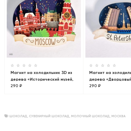
Магнит на холодильник 3D из
Магнит на холодиль
дерева «Исторический музей,
дерева «Дворцовый
290 ₽
290 ₽
Кремль, ГУМ. Панорама»
на Петропавловск
крепость». Санкт-П
объемный
ШОКОЛАД
,
СУВЕНИРНЫЙ ШОКОЛАД
,
МОЛОЧНЫЙ ШОКОЛАД
,
МОСКВА