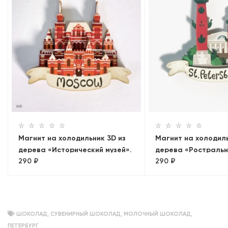
Магнит на холодильник 3D из
Магнит на холодиль
дерева «Исторический музей».
дерева «Ростраль
290 ₽
290 ₽
Москва, объемный
колонны»
ШОКОЛАД
,
СУВЕНИРНЫЙ ШОКОЛАД
,
МОЛОЧНЫЙ ШОКОЛАД
,
ПЕТЕРБУРГ