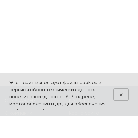
Этот сайт использует файлы cookies и
сервисы сбора технических данных
x
посетителей (данные об IP-адресе,
О МАГАЗИНЕ
КАТАЛОГ
местоположении и др.) для обеспечения
работоспособности и улучшения
О компании
Карта сайта
качества обслуживания. Продолжая
Контакты
Наборы
использовать наш сайт, вы автоматически
соглашаетесь с использованием данных
Оплата и доставка
Литературная