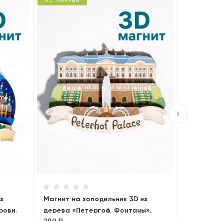
ПОПУЛЯРНЫЙ
ПОПУЛЯРНЫ
Магнит н
дерева «
290 ₽
з
Магнит на холодильник 3D из
рови.
дерева «Петергоф. Фонтаны»,