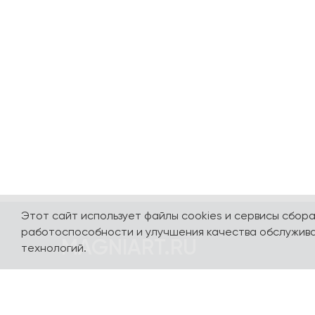
Этот сайт использует файлы cookies и сервисы сбор
работоспособности и улучшения качества обслужива
MAGNIART.RU
технологий.
Погружайтесь в мир сувениров, посвященных
нашей стране и любимым столицам - Москве,
Санкт-Петербургу, Калининграду, Сочи,