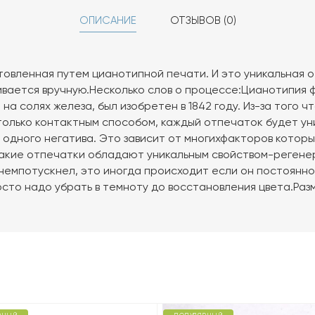
ОПИСАНИЕ
ОТЗЫВОВ (0)
овленная путем цианотипной печати. И это уникальная о
ивается вручную.Несколько слов о процессе:Цианотипия
а солях железа, был изобретен в 1842 году. Из-за того ч
олько контактным способом, каждый отпечаток будет ун
 одного негатива. Это зависит от многихфакторов котор
такие отпечатки обладают уникальным свойством-регене
немпотускнел, это иногда происходит если он постоянно
осто надо убрать в темноту до восстановления цвета.Раз