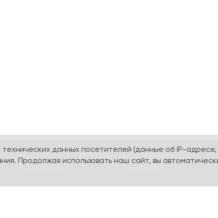
а технических данных посетителей (данные об IP-адресе,
ния. Продолжая использовать наш сайт, вы автоматическ
О МАГАЗИНЕ
КАТАЛОГ
О компании
Карта сайта
Контакты
Наборы