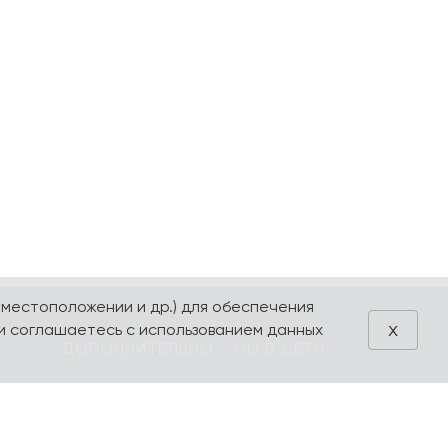
 местоположении и др.) для обеспечения
x
и соглашаетесь с использованием данных
ДОПОЛНИТЕЛЬНО
МЫ В СЕТИ
Блог
VK
Акции
Telegram