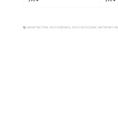
290 ₽
290 ₽
Петропавловскую крепость».
Москв
Санкт-Петербург, объемный
АРХИТЕКТУРА
,
ФОТОПЕЧАТЬ
,
ПОСТКРОССИНГ
,
ИНТЕРНЕТ-М