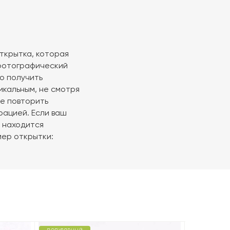
ткрытка, которая
 фотографический
то получить
икальным, не смотря
ые повторить
рацией. Если ваш
 находится
мер открытки: