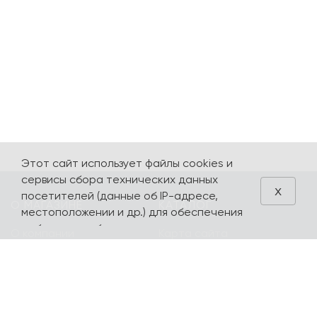
Этот сайт использует файлы cookies и
сервисы сбора технических данных
x
посетителей (данные об IP-адресе,
О МАГАЗИНЕ
КАТАЛОГ
местоположении и др.) для обеспечения
работоспособности и улучшения
О компании
Карта сайта
качества обслуживания. Продолжая
Контакты
Наборы
использовать наш сайт, вы автоматически
соглашаетесь с использованием данных
Оплата и доставка
Литературная
технологий.
коллекция
Подарочные