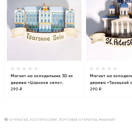
Магнит на холодильник 3D из
Магнит на холодиль
дерева «Царское село»,
дерева «Троицкий 
290 ₽
290 ₽
Петербург, объемный
ОТКРЫТКА
,
ПОСТКРОССИНГ
,
ПОЧТОВАЯ ОТКРЫТКА
,
MAGNIART