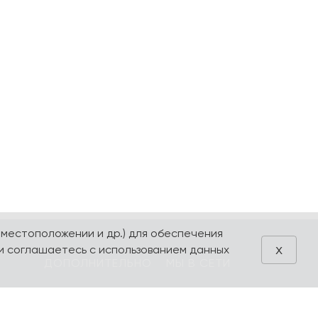
 местоположении и др.) для обеспечения
x
и соглашаетесь с использованием данных
ДОПОЛНИТЕЛЬНО
МЫ В СЕТИ
Блог
VK
Акции