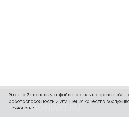
Этот сайт использует файлы cookies и сервисы сбор
работоспособности и улучшения качества обслужива
MAGNIART.RU
технологий.
Погружайтесь в мир сувениров, посвященных
нашей стране и любимым столицам - Москве,