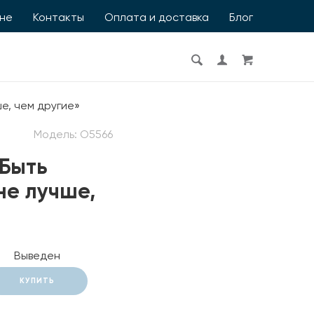
ине
Контакты
Оплата и доставка
Блог
е, чем другие»
Модель:
О5566
«Быть
не лучше,
Выведен
КУПИТЬ