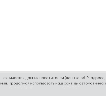
а технических данных посетителей (данные об IP-адресе,
ния. Продолжая использовать наш сайт, вы автоматическ
О МАГАЗИНЕ
КАТАЛОГ
О компании
Карта сайта
Контакты
Наборы