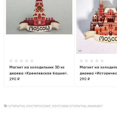
Магнит на холодильник 3D из
Магнит на холодиль
дерева «Кремлевская башня».
дерева «Историчес
290 ₽
290 ₽
Москва
Москва, объемный
ОТКРЫТКА
,
ПОСТКРОССИНГ
,
ПОЧТОВАЯ ОТКРЫТКА
,
MAGNIART