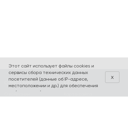
Этот сайт использует файлы cookies и
сервисы сбора технических данных
x
посетителей (данные об IP-адресе,
О МАГАЗИНЕ
КАТАЛОГ
местоположении и др.) для обеспечения
работоспособности и улучшения
О компании
Карта сайта
качества обслуживания. Продолжая
Контакты
Наборы
использовать наш сайт, вы автоматически
соглашаетесь с использованием данных
Оплата и доставка
Литературная
технологий.
коллекция
Подарочные