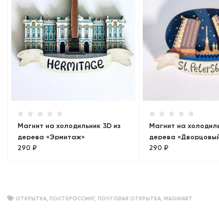
Магнит на холодильник 3D из
Магнит на холодиль
дерева «Эрмитаж»
дерева «Дворцовый
290 ₽
290 ₽
на Петропавловск
крепость». Санкт-П
объемный
ОТКРЫТКА
,
ПОСТКРОССИНГ
,
ПОЧТОВАЯ ОТКРЫТКА
,
MAGNIART