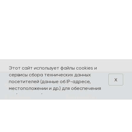
Этот сайт использует файлы cookies и
сервисы сбора технических данных
x
посетителей (данные об IP-адресе,
О МАГАЗИНЕ
КАТАЛОГ
местоположении и др.) для обеспечения
работоспособности и улучшения
О компании
Карта сайта
качества обслуживания. Продолжая
Контакты
Наборы
использовать наш сайт, вы автоматически
соглашаетесь с использованием данных
Оплата и доставка
Литературная
технологий.
коллекция
Подарочные