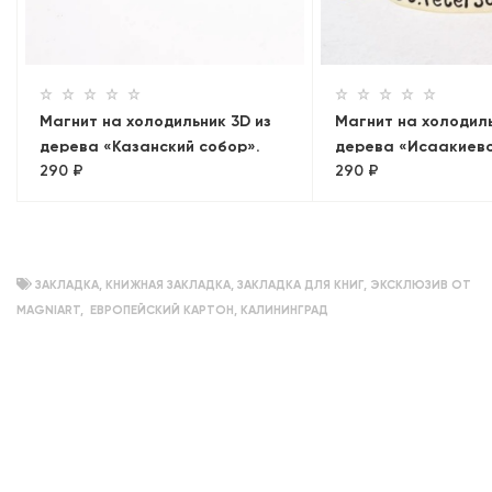
Магнит на холодильник 3D из
Магнит на холодиль
дерева «Казанский собор».
дерева «Исаакиев
290 ₽
290 ₽
Санкт-Петербург
собор». Санкт-Пет
ЗАКЛАДКА
,
КНИЖНАЯ ЗАКЛАДКА
,
ЗАКЛАДКА ДЛЯ КНИГ
,
ЭКСКЛЮЗИВ ОТ
MAGNIART
,
ЕВРОПЕЙСКИЙ КАРТОН
,
КАЛИНИНГРАД