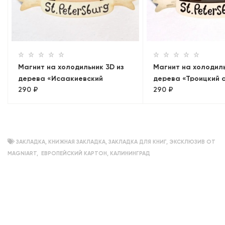
Магнит на холодильник 3D из
Магнит на холодиль
дерева «Исаакиевский
дерева «Троицкий 
290 ₽
290 ₽
собор». Санкт-Петербург
ЗАКЛАДКА
,
КНИЖНАЯ ЗАКЛАДКА
,
ЗАКЛАДКА ДЛЯ КНИГ
,
ЭКСКЛЮЗИВ ОТ
MAGNIART
,
ЕВРОПЕЙСКИЙ КАРТОН
,
КАЛИНИНГРАД