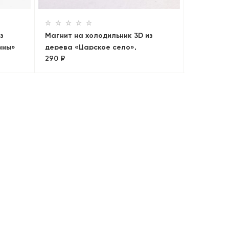
з
Магнит на холодильник 3D из
нны»
дерева «Царское село»,
290 ₽
Петербург, объемный