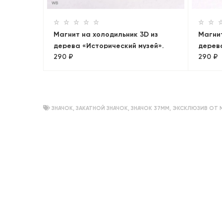
Магнит на холодильник 3D из
Магнит
дерева «Исторический музей».
дерев
290 ₽
290 ₽
Москва, объемный
ЗНАЧОК
,
ЗАКАТНОЙ ЗНАЧОК
,
ЗНАЧОК 37ММ
,
ЭКСКЛЮЗИВ ОТ 