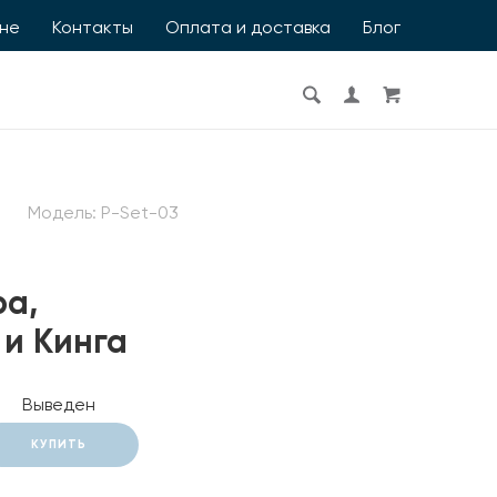
ине
Контакты
Оплата и доставка
Блог
Модель:
P-Set-03
а,
 и Кинга
Выведен
КУПИТЬ