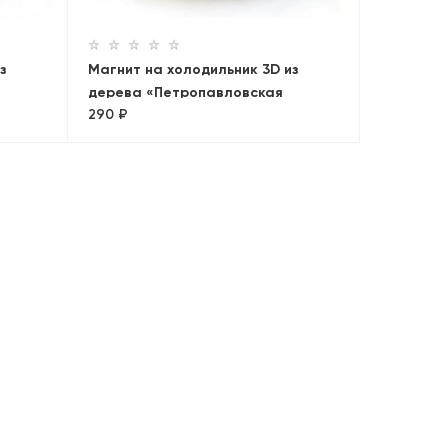
з
Магнит на холодильник 3D из
дерева «Петропавловская
290 ₽
крепость»