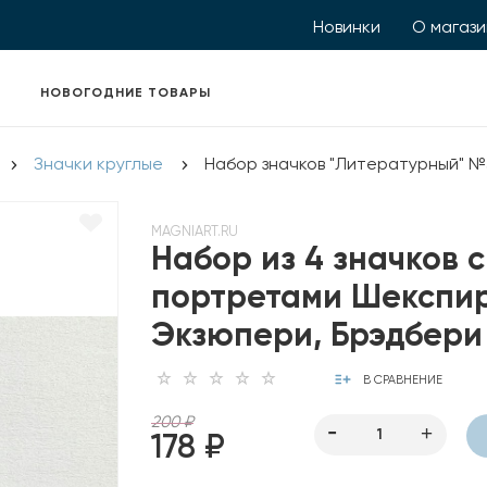
Новинки
О магаз
НОВОГОДНИЕ ТОВАРЫ
Значки круглые
Набор значков "Литературный" №
MAGNIART.RU
Набор из 4 значков с
портретами Шекспир
Экзюпери, Брэдбери
В СРАВНЕНИЕ
200 ₽
178 ₽