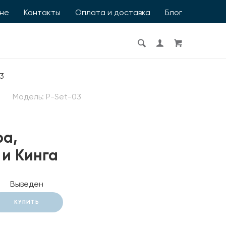
ине
Контакты
Оплата и доставка
Блог
3
Модель:
P-Set-03
а,
 и Кинга
Выведен
КУПИТЬ