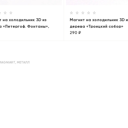
 на холодильник 3D из
Магнит на холодильник 3D и
а «Петергоф. Фонтаны»,
дерева «Троицкий собор»
290 ₽
бург, объемный
MAGNIART
,
МЕТАЛЛ