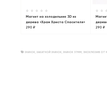
Магнит на холодильник 3D из
Магнит
дерева «Храм Христа Спасителя»
дерев
290 ₽
290 ₽
Петер
ЗНАЧОК
,
ЗАКАТНОЙ ЗНАЧОК
,
ЗНАЧОК 37ММ
,
ЭКСКЛЮЗИВ ОТ 