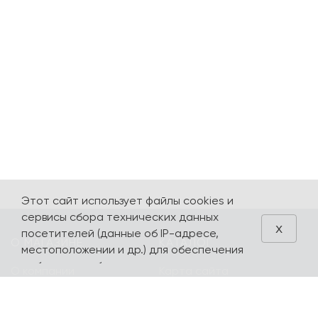
Этот сайт использует файлы cookies и
сервисы сбора технических данных
x
посетителей (данные об IP-адресе,
О МАГАЗИНЕ
КАТАЛОГ
местоположении и др.) для обеспечения
работоспособности и улучшения
О компании
Карта сайта
качества обслуживания. Продолжая
Контакты
Наборы
использовать наш сайт, вы автоматически
соглашаетесь с использованием данных