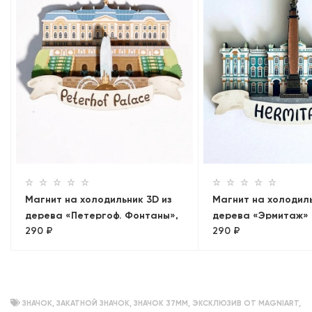
Магнит на холодильник 3D из
Магнит на холодиль
дерева «Петергоф. Фонтаны»,
дерева «Эрмитаж»
290 ₽
290 ₽
Петербург, объемный
ЗНАЧОК
,
ЗАКАТНОЙ ЗНАЧОК
,
ЗНАЧОК 37ММ
,
ЭКСКЛЮЗИВ ОТ MAGNIART
,