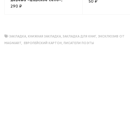
50 ₽
290 ₽
Петербург, объемный
ЗАКЛАДКА
,
КНИЖНАЯ ЗАКЛАДКА
,
ЗАКЛАДКА ДЛЯ КНИГ
,
ЭКСКЛЮЗИВ ОТ
MAGNIART
,
ЕВРОПЕЙСКИЙ КАРТОН
,
ПИСАТЕЛИ ПОЭТЫ