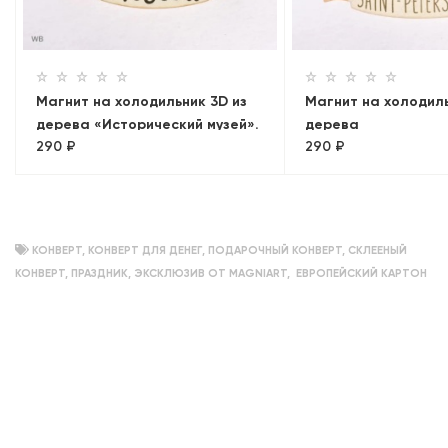
Магнит на холодильник 3D из
Магнит на холодиль
дерева «Исторический музей».
дерева
290 ₽
290 ₽
Москва, объемный
«Эрмитаж+Рострал
колонны. Панорама
КОНВЕРТ
,
КОНВЕРТ ДЛЯ ДЕНЕГ
,
ПОДАРОЧНЫЙ КОНВЕРТ
,
СКЛЕЕНЫЙ
КОНВЕРТ
,
ПРАЗДНИК
,
ЭКСКЛЮЗИВ ОТ MAGNIART
,
ЕВРОПЕЙСКИЙ КАРТОН