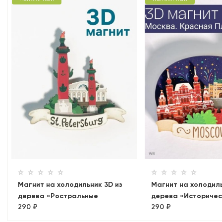
Магнит на холодильник 3D из
Магнит на холодиль
дерева «Ростральные
дерева «Историчес
290 ₽
290 ₽
колонны»
Кремль, ГУМ. Пано