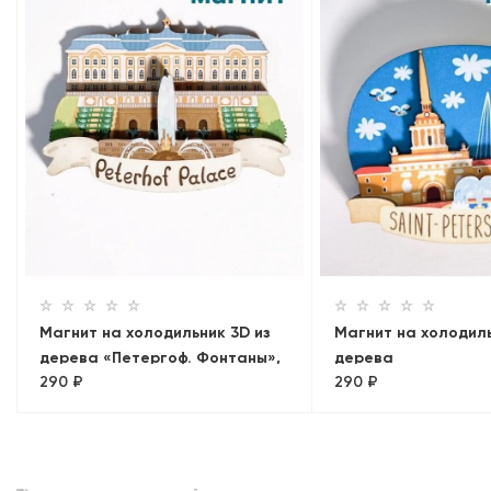
Магнит на холодильник 3D из
Магнит на холодиль
дерева «Петергоф. Фонтаны»,
дерева
290 ₽
290 ₽
Петербург, объемный
«Адмиралтейство+
Лахта»