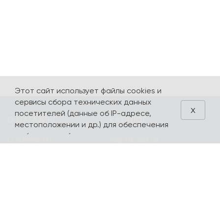
Этот сайт использует файлы cookies и
сервисы сбора технических данных
x
посетителей (данные об IP-адресе,
О МАГАЗИНЕ
КАТАЛОГ
местоположении и др.) для обеспечения
работоспособности и улучшения
О компании
Карта сайта
качества обслуживания. Продолжая
Контакты
Наборы
использовать наш сайт, вы автоматически
соглашаетесь с использованием данных
Оплата и доставка
Литературная
технологий.
коллекция
Подарочные
сертификаты
yourpersonalyouth by
Magniart
Торговое