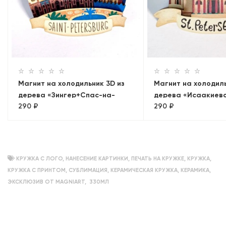
Магнит на холодильник 3D из
Магнит на холодиль
дерева «Зингер+Спас-на-
дерева «Исаакиев
290 ₽
290 ₽
Крови. Панорама»
собор». Санкт-Пет
КРУЖКА С ЛОГО
,
НАНЕСЕНИЕ КАРТИНКИ
,
ПЕЧАТЬ НА КРУЖКЕ
,
КРУЖКА
,
КРУЖКА С ПРИНТОМ
,
СУБЛИМАЦИЯ
,
КЕРАМИЧЕСКАЯ КРУЖКА
,
КЕРАМИКА
,
ЭКСКЛЮЗИВ ОТ MAGNIART
,
330МЛ