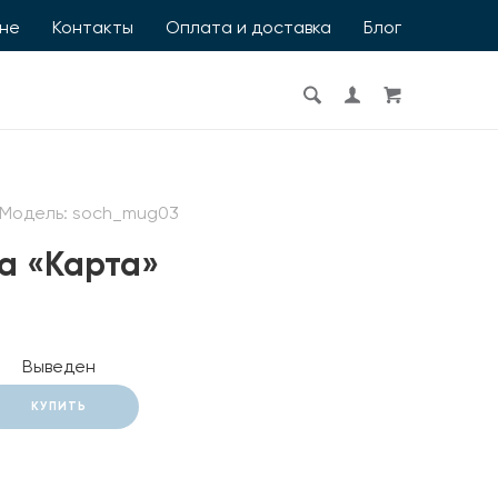
ине
Контакты
Оплата и доставка
Блог
Модель:
soch_mug03
а «Карта»
Выведен
КУПИТЬ