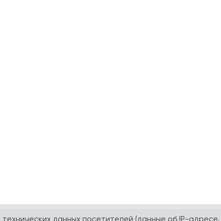
а технических данных посетителей (данные об IP-адресе,