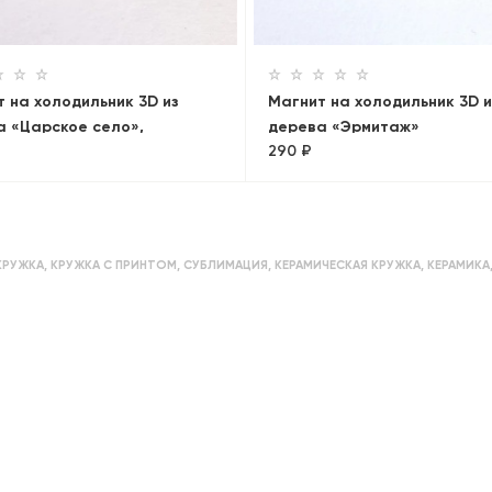
 на холодильник 3D из
Магнит на холодильник 3D и
а «Царское село»,
дерева «Эрмитаж»
290 ₽
бург, объемный
КРУЖКА
,
КРУЖКА С ПРИНТОМ
,
СУБЛИМАЦИЯ
,
КЕРАМИЧЕСКАЯ КРУЖКА
,
КЕРАМИКА