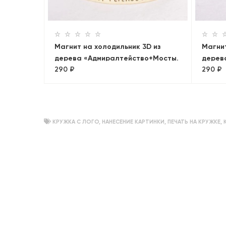
Магнит на холодильник 3D из
Магнит
дерева «Адмиралтейство+Мосты.
дерев
290 ₽
290 ₽
Лахта»
Петер
КРУЖКА С ЛОГО
,
НАНЕСЕНИЕ КАРТИНКИ
,
ПЕЧАТЬ НА КРУЖКЕ
,