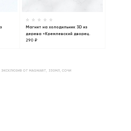
290 ₽
Москва
з
Магнит на холодильник 3D из
дерева «Кремлевский дворец.
290 ₽
Панорама»
,
ЭКСКЛЮЗИВ ОТ MAGNIART
,
330МЛ
,
СОЧИ