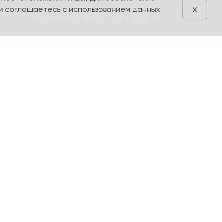
x
и соглашаетесь с использованием данных
ДОПОЛНИТЕЛЬНО
МЫ В СЕТИ
Блог
VK
Акции
Telegram
ия
Поиск
Производители
Избранное
Оформление
заказа