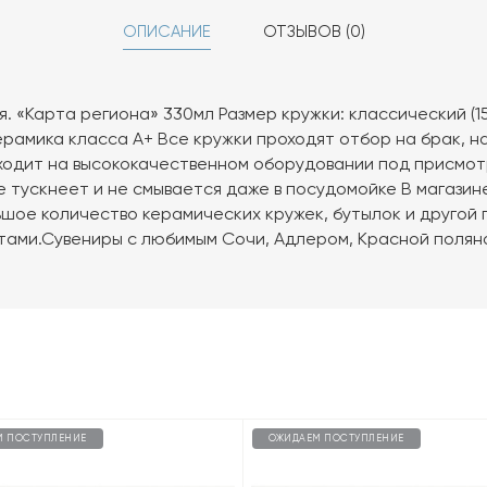
ОПИСАНИЕ
ОТЗЫВОВ (0)
 «Карта региона» 330мл Размер кружки: классический (150
ерамика класса А+ Все кружки проходят отбор на брак, 
одит на высококачественном оборудовании под присмот
е тускнеет и не смывается даже в посудомойке В магазине
шое количество керамических кружек, бутылок и другой 
тами.Сувениры с любимым Сочи, Адлером, Красной поляно
М ПОСТУПЛЕНИЕ
ОЖИДАЕМ ПОСТУПЛЕНИЕ