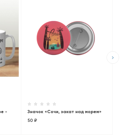
Закладка
поляна» 
35 ₽
е -
Значок «Сочи, закат над морем»
50 ₽