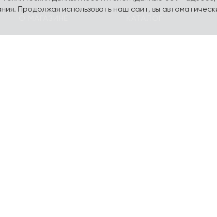
ния. Продолжая использовать наш сайт, вы автоматическ
О МАГАЗИНЕ
КАТАЛОГ
О компании
Карта сайта
Контакты
Наборы
Оплата и доставка
Литературная коллекц
Подарочные
yourpersonalyouth by
сертификаты
Magniart
Торговое оборудование
Календари, планеры
Сотрудничество
Блокноты и тетради
Шопперы