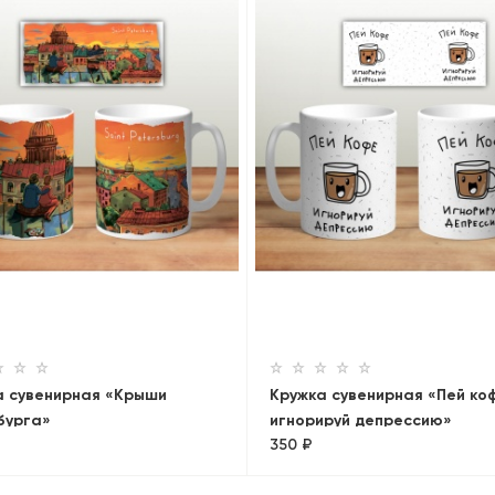
а сувенирная «Крыши
Кружка сувенирная «Пей коф
бурга»
игнорируй депрессию»
350 ₽