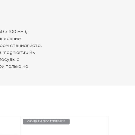
 х 100 мм.),
нанесение
ром специалиста.
 magniart.ru Вы
посуды с
й только на
ОЖИДАЕМ ПОСТУПЛЕНИЕ
ОЖИДАЕМ П