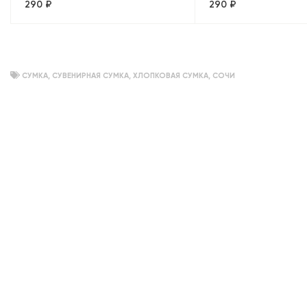
290 ₽
290 ₽
Москва
собор+Медный всад
Панорама»
СУМКА
,
СУВЕНИРНАЯ СУМКА
,
ХЛОПКОВАЯ СУМКА
,
СОЧИ