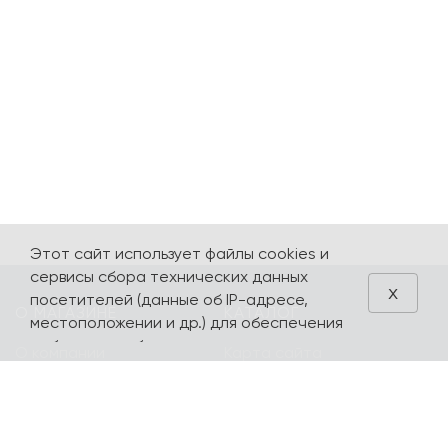
Этот сайт использует файлы cookies и
сервисы сбора технических данных
x
посетителей (данные об IP-адресе,
О МАГАЗИНЕ
КАТАЛОГ
местоположении и др.) для обеспечения
работоспособности и улучшения
О компании
Карта сайта
качества обслуживания. Продолжая
Контакты
Наборы
использовать наш сайт, вы автоматически
соглашаетесь с использованием данных
Оплата и доставка
Литературная
технологий.
коллекция