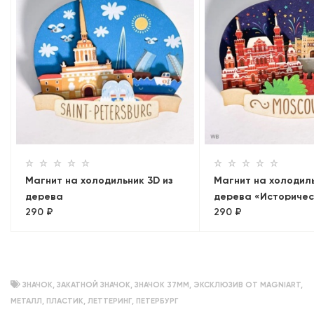
Магнит на холодильник 3D из
Магнит на холодиль
дерева
дерева «Историчес
290 ₽
290 ₽
«Адмиралтейство+Мосты.
Кремль, ГУМ. Пано
Лахта»
ЗНАЧОК
,
ЗАКАТНОЙ ЗНАЧОК
,
ЗНАЧОК 37ММ
,
ЭКСКЛЮЗИВ ОТ MAGNIART
,
МЕТАЛЛ
,
ПЛАСТИК
,
ЛЕТТЕРИНГ
,
ПЕТЕРБУРГ