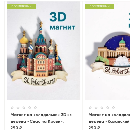
ПОПУЛЯРНЫЙ
ПОПУЛЯРНЫЙ
Магнит на холодильник 3D из
Магнит на холодиль
дерева «Спас на Крови».
дерева «Казанский
290 ₽
290 ₽
Санкт-Петербург, объемный
Санкт-Петербург