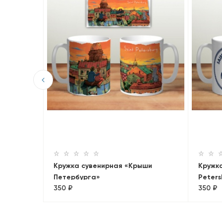
ые
Кружка сувенирная «Крыши
Кружка
Петербурга»
Peters
350 ₽
350 ₽