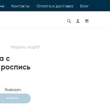
ине
Контакты
Оплата и доставка
Блог
Модель:
mug119
а с
 роспись
Выведен
КУПИТЬ