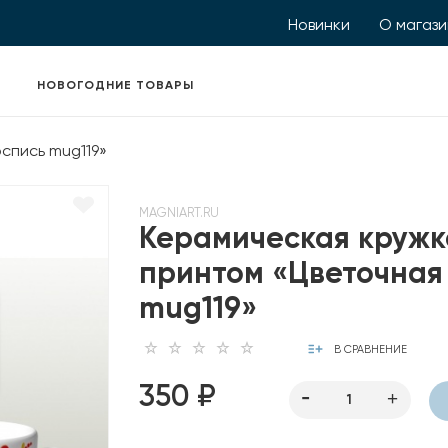
Новинки
О магаз
НОВОГОДНИЕ ТОВАРЫ
спись mug119»
MAGNIART.RU
Керамическая кружк
принтом «Цветочная
mug119»
В СРАВНЕНИЕ
350 ₽