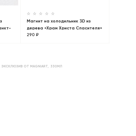
Панорам
з
Магнит на холодильник 3D из
анкт-
дерева «Храм Христа Спасителя»
290 ₽
,
ЭКСКЛЮЗИВ ОТ MAGNIART
,
330МЛ