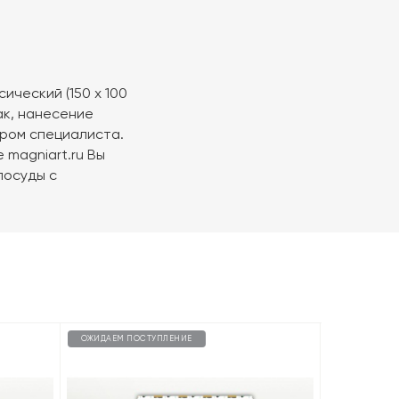
ический (150 х 100
ак, нанесение
ром специалиста.
 magniart.ru Вы
посуды с
ОЖИДАЕМ ПОСТУПЛЕНИЕ
ОЖИДАЕМ П