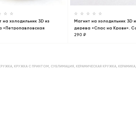
 на холодильник 3D из
Магнит на холодильник 3D и
а «Петропавловская
дерева «Спас на Крови». С
290 ₽
сть»
Петербург, объемный
КРУЖКА
,
КРУЖКА С ПРИНТОМ
,
СУБЛИМАЦИЯ
,
КЕРАМИЧЕСКАЯ КРУЖКА
,
КЕРАМИКА