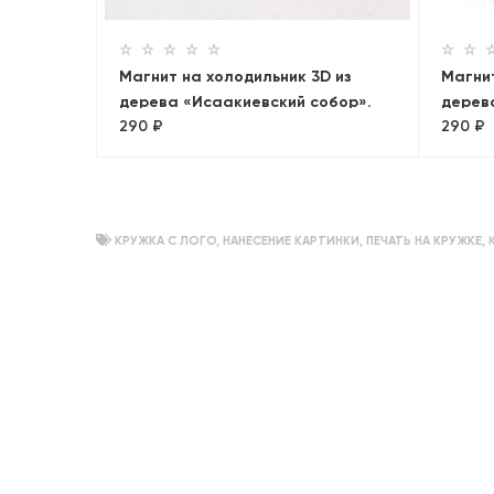
Магнит на холодильник 3D из
Магнит
дерева «Исаакиевский собор».
дерев
290 ₽
290 ₽
Санкт-Петербург
крепо
КРУЖКА С ЛОГО
,
НАНЕСЕНИЕ КАРТИНКИ
,
ПЕЧАТЬ НА КРУЖКЕ
,