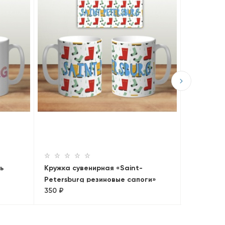
Кружка с
Петербур
350 ₽
сердце»
ь
Кружка сувенирная «Saint-
Petersburg резиновые сапоги»
350 ₽