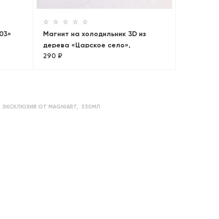
Санкт-Пе
703»
Магнит на холодильник 3D из
дерева «Царское село»,
290 ₽
Петербург, объемный
,
ЭКСКЛЮЗИВ ОТ MAGNIART
,
330МЛ