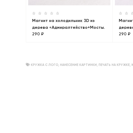
Магнит на холодильник 3D из
Магнит
дерева «Адмиралтейство+Мосты.
дерев
290 ₽
290 ₽
Лахта»
колон
КРУЖКА С ЛОГО
,
НАНЕСЕНИЕ КАРТИНКИ
,
ПЕЧАТЬ НА КРУЖКЕ
,