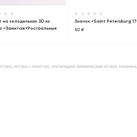
 на холодильник 3D из
Значок «Saint Petersburg 1
а «Эрмитаж+Ростральные
50 ₽
ны. Панорама»
КРУЖКА
,
КРУЖКА С ПРИНТОМ
,
СУБЛИМАЦИЯ
,
КЕРАМИЧЕСКАЯ КРУЖКА
,
КЕРАМИКА