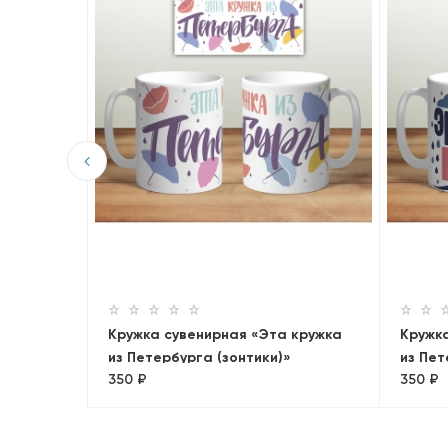
ые
Кружка сувенирная «Эта кружка
Кружк
из Петербурга (зонтики)»
из Пет
350 ₽
350 ₽