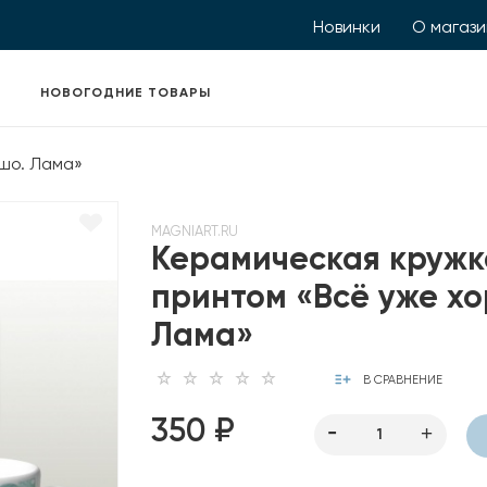
Новинки
О магаз
НОВОГОДНИЕ ТОВАРЫ
шо. Лама»
MAGNIART.RU
Керамическая кружк
принтом «Всё уже х
Лама»
В СРАВНЕНИЕ
350 ₽