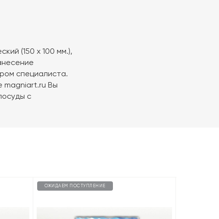
ий (150 х 100 мм.),
нанесение
ром специалиста.
 magniart.ru Вы
посуды с
ОЖИДАЕМ ПОСТУПЛЕНИЕ
ОЖИДАЕМ П