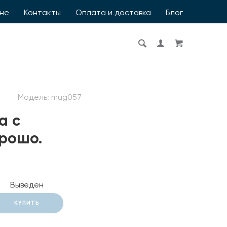
ине
Контакты
Оплата и доставка
Блог
Модель:
mug057
а с
орошо.
Выведен
КУПИТЬ