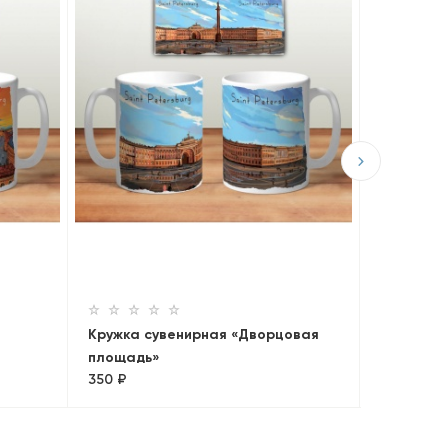
Кружка с
СПб»
350 ₽
Кружка сувенирная «Дворцовая
площадь»
350 ₽